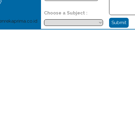
7
Choose a Subject :
enrekaprima.co.id