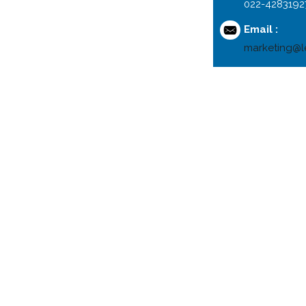
022-4283192
Email :
marketing@l