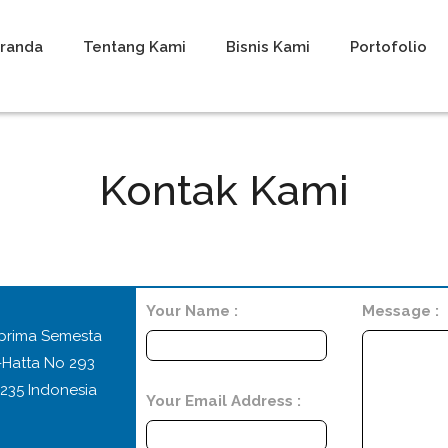
randa
Tentang Kami
Bisnis Kami
Portofolio
Kontak Kami
Your Name :
Message :
prima Semesta
-Hatta No 293
235 Indonesia
Your Email Address :