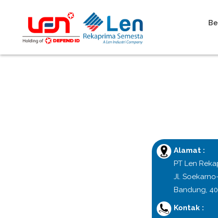
Be
Alamat :
PT Len Reka
Jl. Soekarno
Bandung, 40
Kontak :